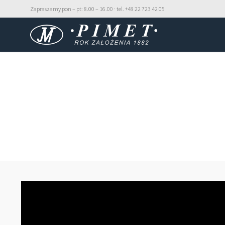
Zapraszamy pon – pt: 8.00 – 16.00 · tel. +48 22 723 42 05