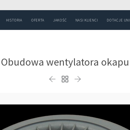
HISTORIA
OFERTA
JAKOŚĆ
NASI KLIENCI
DOTACJE UN
Obudowa wentylatora okapu


